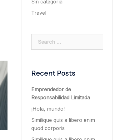
Sin categoría
Travel
Search
for:
Recent Posts
Emprendedor de
Responsabilidad Limitada
¡Hola, mundo!
Similique quis a libero enim
quod corporis
Similique quis a libero enim