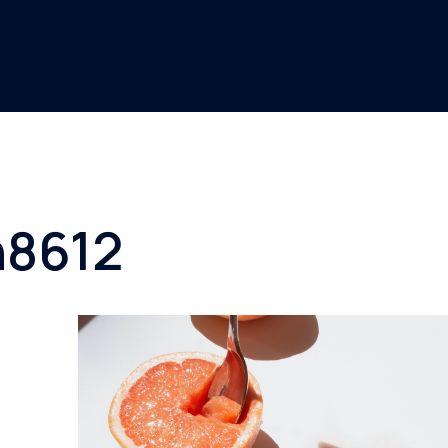
n8612